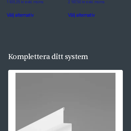
1 931,25 kr exkl. moms
2 197,50 kr exkl. moms
Välj alternativ
Välj alternativ
Komplettera ditt system
B