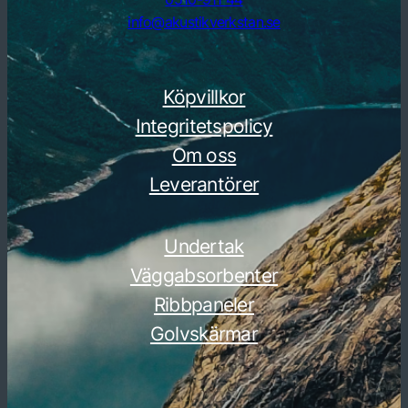
info@akustikverkstan.se
Köpvillkor
Integritetspolicy
Om oss
Leverantörer
Undertak
Väggabsorbenter
Ribbpaneler
Golvskärmar