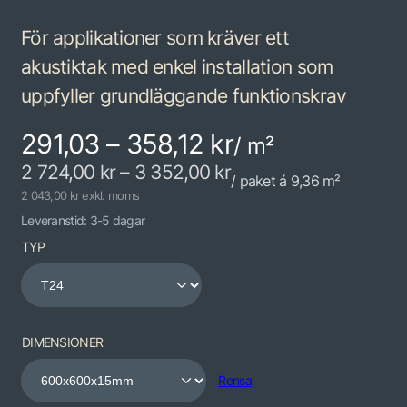
För applikationer som kräver ett
akustiktak med enkel installation som
uppfyller grundläggande funktionskrav
291,03 – 358,12 kr
/ m²
2 724,00
kr
–
3 352,00
kr
/ paket á 9,36 m²
2 043,00 kr exkl. moms
Leveranstid: 3-5 dagar
TYP
DIMENSIONER
Rensa