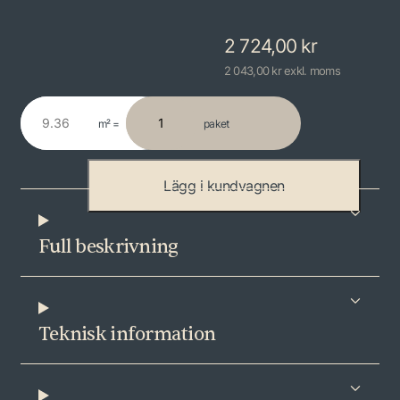
2 724,00
kr
2 043,00 kr exkl. moms
m² =
paket
A
d
v
Lägg i kundvagnen
a
n
Full beskrivning
t
a
g
e
Teknisk information
E
m
ä