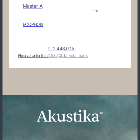
Master A
ECOPHON
fr.
2 448,00
kr
1 836,00 kr exkl. moms
Flera varianter finns