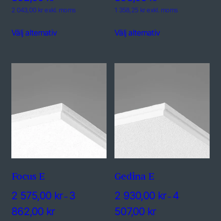
2 043,00 kr exkl. moms
1 358,25 kr exkl. moms
Välj alternativ
Välj alternativ
Focus E
Gedina E
2 575,00
kr
3
2 930,00
kr
4
–
–
862,00
kr
507,00
kr