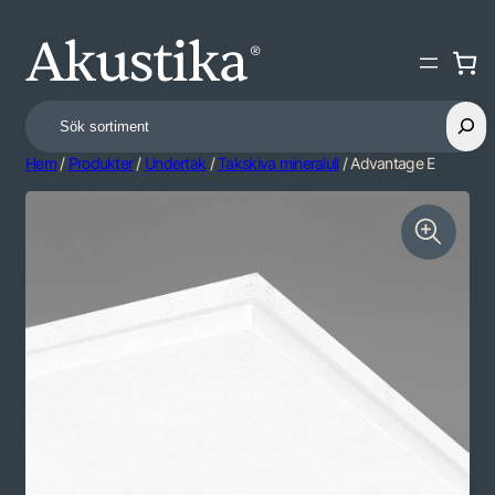
Search
Hem
/
Produkter
/
Undertak
/
Takskiva mineralull
/ Advantage E