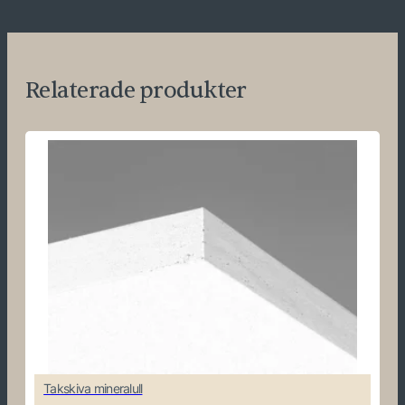
Relaterade produkter
Takskiva mineralull
T