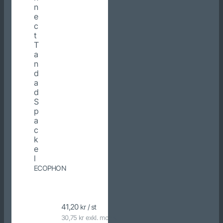
n
e
c
t
T
a
n
d
a
d
S
p
a
c
k
e
l
ECOPHON
41,20
kr / st
30,75 kr exkl. moms