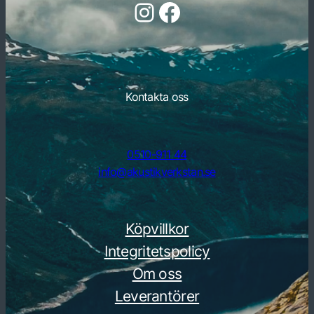
Följ oss på Instagram
Följ oss på Facebook
Kontakta oss
0510-911 44
info@akustikverkstan.se
Köpvillkor
Integritetspolicy
Om oss
Leverantörer