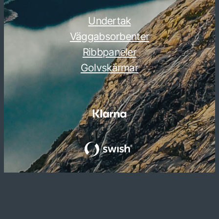
Undertak
Väggabsorbenter
Ribbpaneler
Golvskärmar