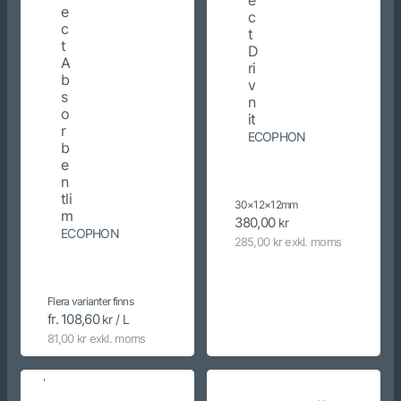
e
c
c
t
t
D
A
ri
b
v
s
n
o
it
r
ECOPHON
b
e
n
tli
30×12×12mm
m
380,00
kr
ECOPHON
285,00 kr exkl. moms
Flera varianter finns
fr. 108,60
kr / L
81,00 kr exkl. moms