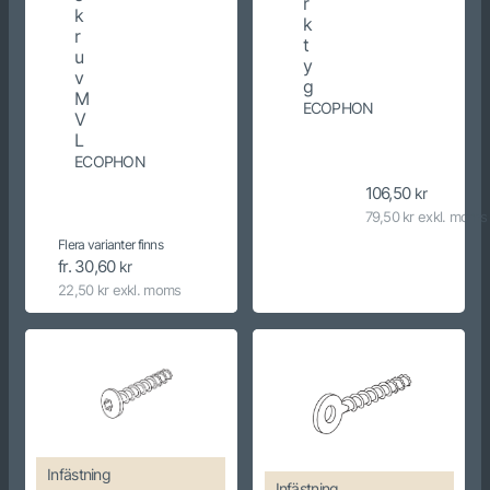
r
k
k
r
t
u
y
v
g
M
ECOPHON
V
L
ECOPHON
106,50
kr
79,50 kr exkl. moms
Flera varianter finns
fr. 30,60
kr
22,50 kr exkl. moms
Infästning
Infästning