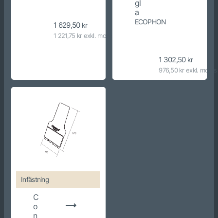
gl
a
ECOPHON
1 629,50
kr
1 221,75 kr exkl. moms
1 302,50
kr
976,50 kr exkl. moms
Infästning
C
o
n