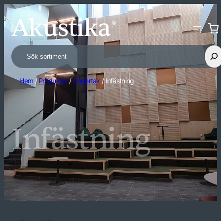
Search
Hem
/
Produkter
/
Undertak
/ Infästning
Infästning