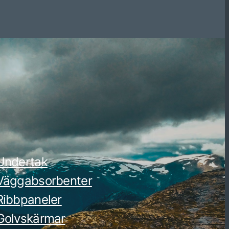
Undertak
Väggabsorbenter
Ribbpaneler
Golvskärmar