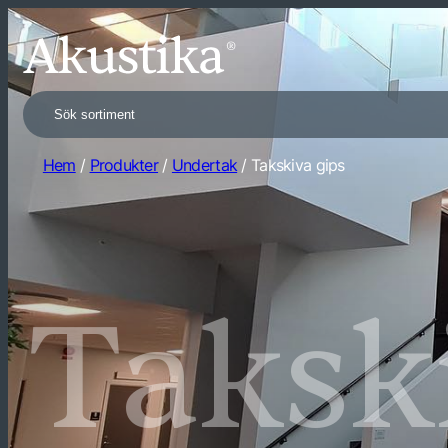
Search
Hem
/
Produkter
/
Undertak
/ Takskiva gips
Taksk