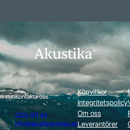
Köpvillkor
rkstan
Kontakta oss
Integritetspolicy
Om oss
0510-911 44
Leverantörer
info@akustikverkstan.se