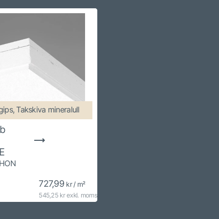
ips, Takskiva mineralull
b
E
HON
727,99
kr / m²
545,25 kr exkl. moms