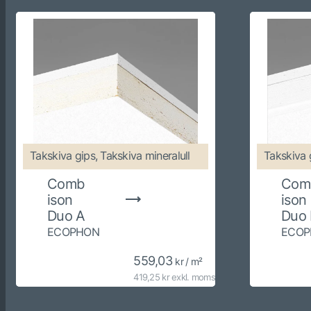
Takskiva gips, Takskiva mineralull
Takskiva g
Comb
Com
ison
ison
Duo A
Duo 
ECOPHON
ECOP
559,03
kr / m²
419,25 kr exkl. moms