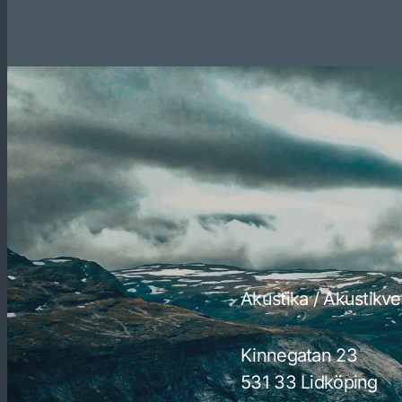
Akustika / Akustikve
Kinnegatan 23
531 33 Lidköping