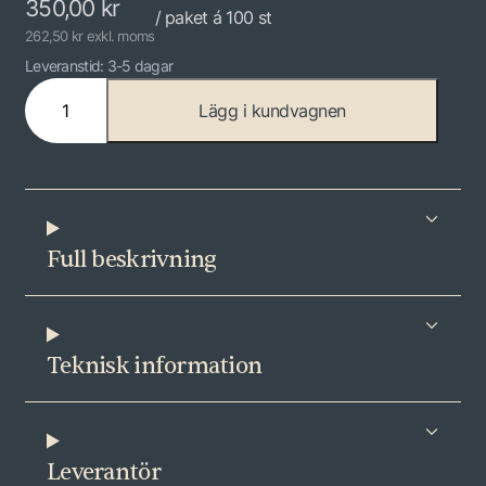
350,00
kr
/ paket á 100 st
262,50 kr exkl. moms
Leveranstid: 3-5 dagar
C
Lägg i kundvagnen
o
n
n
e
c
t
Full beskrivning
L
å
s
c
Teknisk information
l
i
p
Leverantör
s