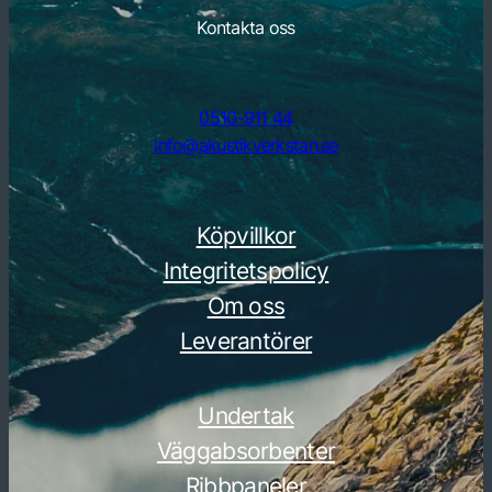
Kontakta oss
0510-911 44
info@akustikverkstan.se
Köpvillkor
Integritetspolicy
Om oss
Leverantörer
Undertak
Väggabsorbenter
Ribbpaneler