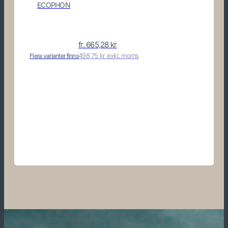
ECOPHON
B
fr.
665,28
kr
498,75 kr exkl. moms
Flera varianter finns