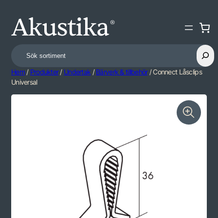
Search
Hem
/
Produkter
/
Undertak
/
Bärverk & tillbehör
/ Connect Låsclips
Universal