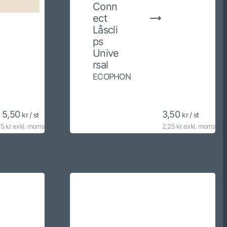
Conn
ect
Låscli
ps
Unive
rsal
ECOPHON
. 5,50
3,50
kr / st
kr / st
75 kr exkl. moms
2,25 kr exkl. moms