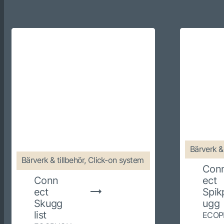
Bärverk & 
Bärverk & tillbehör, Click-on system
Con
Conn
ect
ect
Spik
Skugg
ugg
list
ECOP