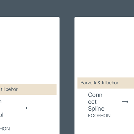
Bärverk & tillbehör
tillbehör
Conn
n
ect
Spline
pl
ECOPHON
HON