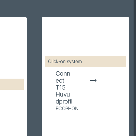
Click-on system
Conn
ect
T15
Huvu
dprofil
ECOPHON