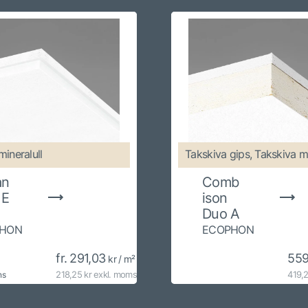
mineralull
Takskiva gips, Takskiva mi
an
Comb
 E
ison
Duo A
HON
ECOPHON
fr. 291,03
55
kr / m²
218,25 kr exkl. moms
419,2
ns