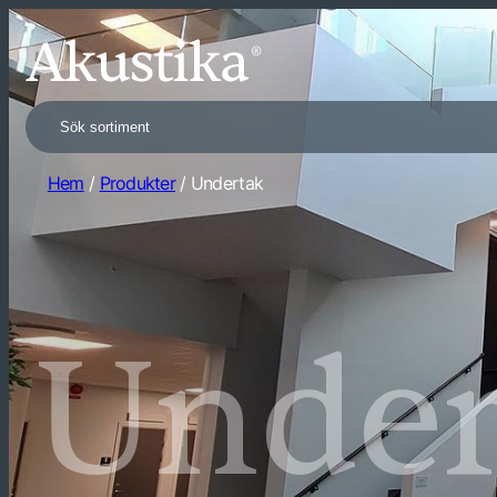
Search
Hem
/
Produkter
/ Undertak
Under