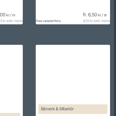
,00
fr. 6,50
kr / m
kr / st
0 kr exkl. moms
4,50 kr exkl. moms
Flera varianter finns
Bärverk & tillbehör