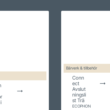
Bärverk & tillbehör
Conn
ect
n
Avslut
ningsli
r
st Trä
i
ECOPHON