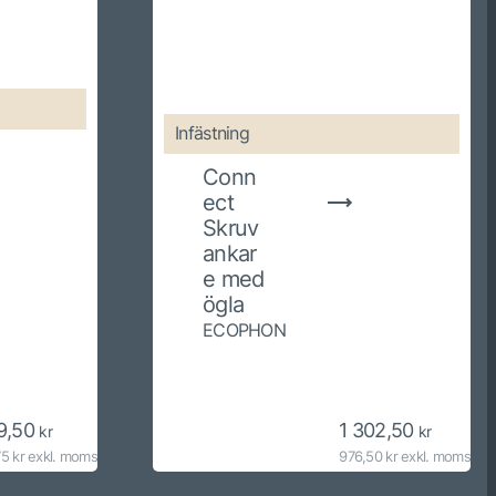
Infästning
Conn
ect
Skruv
ankar
e med
ögla
ECOPHON
9,50
1 302,50
kr
kr
75 kr exkl. moms
976,50 kr exkl. moms