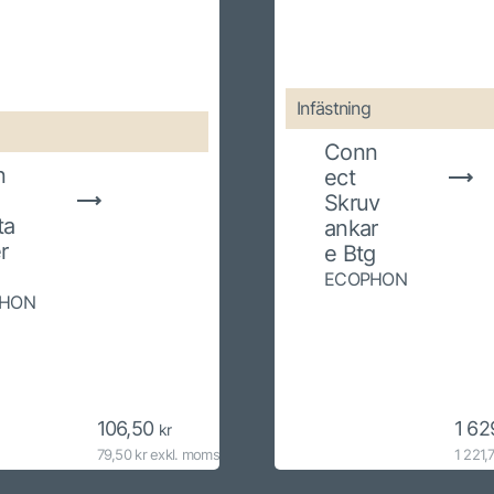
Infästning
Conn
n
ect
Skruv
ta
ankar
r
e Btg
ECOPHON
HON
106,50
1 62
kr
79,50 kr exkl. moms
1 221,