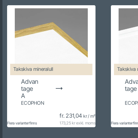
Takskiva mineralull
Takskiva 
Advan
Adv
tage
tage
A
ECOPHON
ECOP
fr. 231,04
kr / m²
173,25 kr exkl. moms
Flera varianter finns
Flera varianter fin