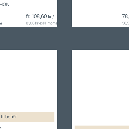
HON
fr. 108,60
78
kr / L
81,00 kr exkl. moms
58,5
ns
tillbehör
n