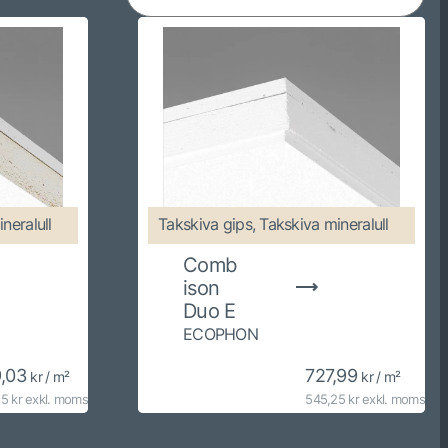
neralull
Takskiva gips, Takskiva mineralull
Comb
ison
Duo E
ECOPHON
9,03
727,99
kr / m²
kr / m²
5 kr exkl. moms
545,25 kr exkl. moms