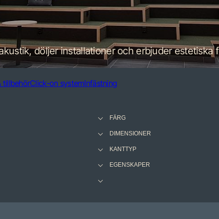
ustik, döljer installationer och erbjuder estetiska f
 tillbehör
Click-on system
Infästning
FÄRG
DIMENSIONER
KANTTYP
EGENSKAPER