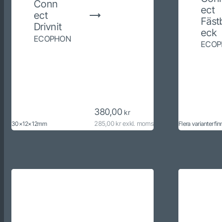
Conn
ect
ect
Fäst
Drivnit
eck
ECOPHON
ECOP
380,00
kr
285,00 kr exkl. moms
30×12×12mm
Flera varianter fin