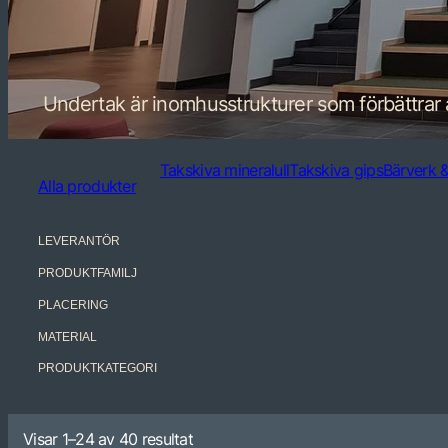
Undertak är inomhusstrukturer som förbättrar ak
Takskiva mineralull
Takskiva gips
Bärverk &
Alla produkter
LEVERANTÖR
PRODUKTFAMILJ
PLACERING
MATERIAL
PRODUKTKATEGORI
Visar 1–24 av 40 resultat