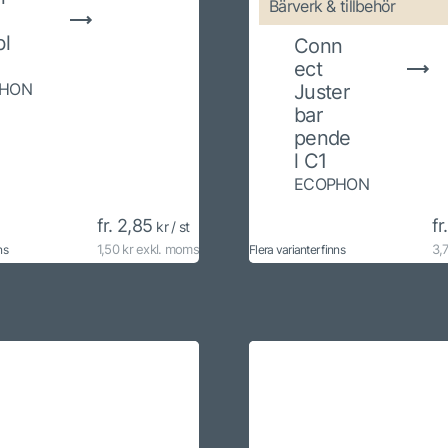
Bärverk & tillbehör
bl
Conn
ect
Juster
HON
bar
pende
l C1
ECOPHON
fr. 2,85
fr
kr / st
1,50 kr exkl. moms
3,
ns
Flera varianter finns