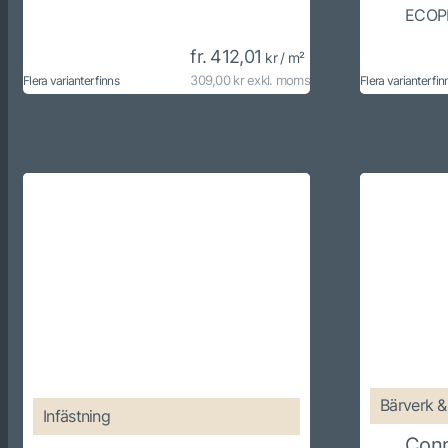
ECOP
fr. 412,01
kr / m²
309,00 kr exkl. moms
Flera varianter finns
Flera varianter fin
Bärverk & 
Infästning
Con