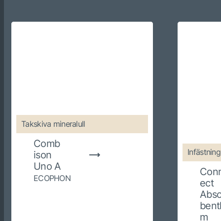
Takskiva mineralull
Comb
Infästning
ison
Uno A
Con
ECOPHON
ect
Abso
bentl
m