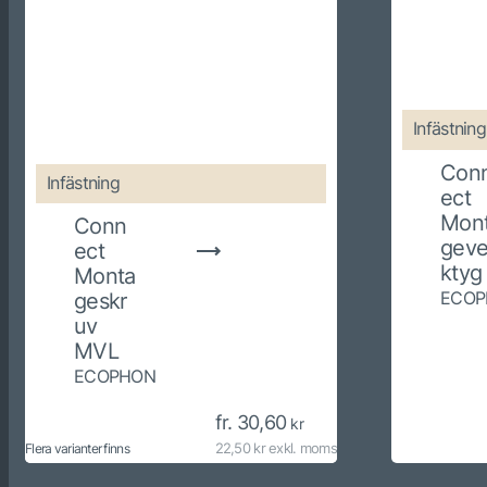
Infästning
Con
Infästning
ect
Mon
Conn
geve
ect
ktyg
Monta
ECOP
geskr
uv
MVL
ECOPHON
fr. 30,60
kr
22,50 kr exkl. moms
Flera varianter finns