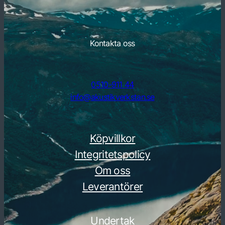
Kontakta oss
0510-911 44
info@akustikverkstan.se
Köpvillkor
Integritetspolicy
Om oss
Leverantörer
Undertak