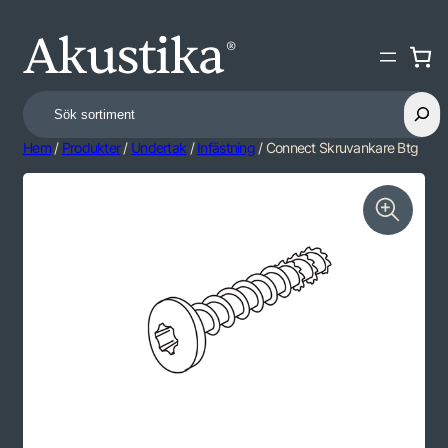
Search
Hem
/
Produkter
/
Undertak
/
Infästning
/ Connect Skruvankare Btg