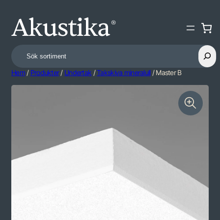
Search
Hem
/
Produkter
/
Undertak
/
Takskiva mineralull
/ Master B