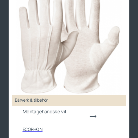
Bärverk & tillbehör
I
Montagehandske vit
ECOPHON