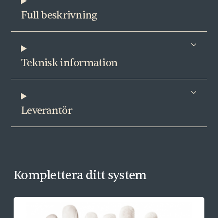
e
Full beskrivning
r
B
m
ä
Teknisk information
n
g
d
Leverantör
Komplettera ditt system