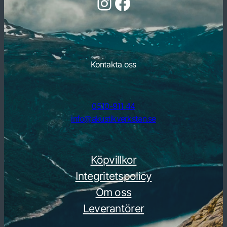
Följ oss på Instagram
Följ oss på Facebook
Kontakta oss
0510-911 44
info@akustikverkstan.se
Köpvillkor
Integritetspolicy
Om oss
Leverantörer