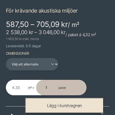
För krävande akustiska miljöer
587,50 – 705,09 kr
/ m²
2 538,00
kr
–
3 046,00
kr
/ paket á 4,32 m²
1 903,50 kr exkl. moms
Leveranstid: 3-5 dagar
DIMENSIONER
m² =
paket
M
a
s
Lägg i kundvagnen
t